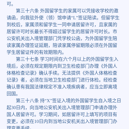
可。
第三十六条
外国留学生的家属可以凭接收学校的邀
请函，向我驻外使（领）馆申请
“L”
签证陪读。但留学生
到校后，家属须和留学生一同申请居留许可，且家属的
居留许可时长最长不得超过留学生的居留许可时长。市
公安机关出入境管理部门凭学校公函，为外国留学生陪
读家属办理签证延期，陪读家属停留期限必须在外国留
学生居留证件的有效期限内。
第三十七条
学习时间在六个月以上的外国留学生入
境后，必须在规定期限内到卫生检疫部门办理《外国人
体格检查记录》确认手续。无法提供《外国人体格检查
记录》者，必须在当地卫生检疫部门进行体检。经检查
确认患有我国法律规定不准入境疾病者，应当立即离境
回国。
第三十八条
持
“X”
签证入境的外国留学生自入境之日
起
30
日内，向当地公安机关出入境管理部门申请办理外
国人居留许可。学习期间，如居留许可上填写的项目有
变更，必须在
10
日内到当地公安机关出入境管理部门办
理变更手续。