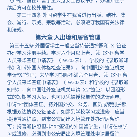
（外租、借住）留学生人身安全协议书》，办理外住手
续后方可在校外居住。
第三十四条
外国留学生在我省进行出版、结社、集
会、游行、示威、宗教等活动，必须遵守我国有关法律
和法规。
第六章
入出境和居留管理
第三十五条
外国留学生一般应当持普通护照和
“X”
签证
办理学习注册手续。学习六个月以上者，凭《外国留学
人员来华签证申请表》（
JW202
表）、学校的《录取通知
书》和《外国人体格检查记录》，向中国驻外签证机关
申请
“X”
签证；来华学习期限不满六个月者，凭《外国留
学人员来华签证申请表》（
JW202
表）和学校的《录取通
知书》，向中国驻外签证机关申请
“X2”
签证；以团组形
式的短期学习人员，也可以凭被授权单位的邀请函电，
申请
“F”
团体签证。持外国外交、公务、官员或特别护照
根据双边协议免签证者，如需到学校学习或进修，应当
换持普通护照，到市公安局出入境管理处办理居留许
可；持普通护照但非
“X”
签证的外国留学生，申请在校学
习或进修，必须到市公安局出入境管理处申请居留许