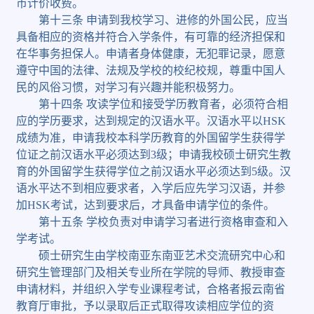
币计价收费。
第十三条
申请到我校学习、进修的外国公民，应当
具备相应的资格并符合入学条件，有可靠的经济担保和
在华事务担保人。申请者身体健康，无犯罪记录，愿意
遵守中国的法律、法规及学校的校纪校规，尊重中国人
民的风俗习惯，对学习有兴趣并能积极努力。
第十四条
攻读学位和接受学历教育者，必须符合相
应的学历要求，达到规定的汉语水平。汉语水平以
HSK
成绩为准，申请我校本科学历教育的外国留学生获得学
位证之前汉语水平必须达到
3
级；申请我校硕士研究生教
育的外国留学生获得学位之前汉语水平必须达到
5
级。汉
语水平达不到相应要求者，入学后应先学习汉语，并参
加
HSK
考试，达到要求后，才具备申请学位的条件。
第十五条
学校负责对申请学习者进行资格审查和入
学考试。
硕士研究生由学校南亚东南亚艺术交流研究中心和
研究生管理部门及相关专业所在学院的导师、教授审查
申请材料，并组织入学专业课程考试，合格者报云南省
教育厅审批，予以录取后正式取得攻读相应学位的资