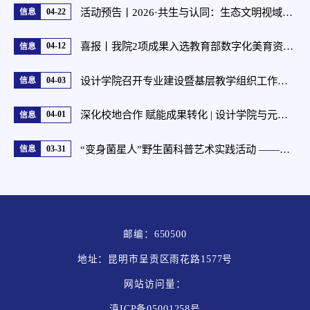
活动预告丨2026·共生与认同：生态文明视域下的边疆文化叙事与设计实践——云南多校联合毕业设计活动即将启幕
04-22
信息
喜报丨我院2项成果入选教育部数字化美育资源与智能化美育应用案例名单
04-12
信息
设计学院召开专业建设暨基层教学组织工作提质专题会议
04-03
信息
深化校地合作 赋能成果转化 | 设计学院与元阳县联合召开 “创意元阳” 成果转化暨万凡教授省级专家基层科研工作站座谈会
04-01
信息
“变身菌星人”野生菌科普艺术实践活动 ——以数字艺术点亮科学梦想，以专业实践服务社会教育
03-31
信息
邮编：650500
地址：昆明市呈贡区雨花路1577号
网站访问量：
滇ICP备05001258号