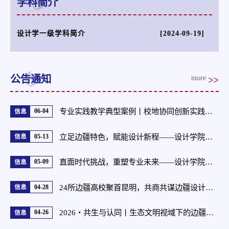
学科简介
设计学一级学科简介
[2024-09-19]
公告通知
more
专业实践教学典型案例丨校地协同创新实践育人 数字赋能赓续红色文脉——数字媒体艺术系2025-2026学年第二学期“艺术实践”课程展演纪实
06-04
信息
立足边疆特色，赋能设计新程——设计学院产品设计专业转型发展专题研讨会顺利召开
05-13
信息
直面时代挑战，重塑专业未来——设计学院环境设计专业转型发展专题调研会顺利召开
05-09
信息
24所边疆高校聚首昆明，共商共谋边疆设计实践联盟成立暨“2026·共生与认同：生态文明视域下的边疆文化叙事与设计实践”研讨会成功举办
04-28
信息
2026・共生与认同丨生态文明视域下的边疆文化叙事与设计实践——云南多校联合毕业设计活动在昆启幕
04-26
信息