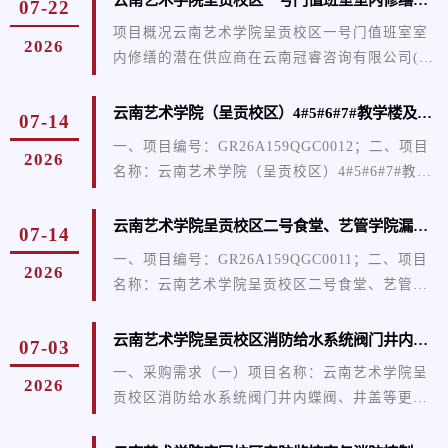
07-22
购文件，并于2026年08月10日10点00分（北京时
项目概况云南艺术学院呈贡校区一号门值班室室
2026
间）前提交响应文件。一、项目基本情况1.项目
内修缮的潜在供应商在云南冠睿咨询有限公司(云
编号：GR26A159QGC00202.项目名称：云南艺
南省昆明市西山区万达广场南塔32层3201号)或
术学院中外合作办学专用教室、外籍专家工作站
yngrzx02@126.com邮箱获取采购文件，并于
云南艺术学院（呈贡校区）4#5#6#7#教学楼及体育馆使用功能提升项目 成交结果公告
07-14
装修工程3.采购方式：竞争性磋商4.预算金额：
2026年08月05日10点00分（北京时间）前提交响
573244.70元5.最高限价：573244....
一、项目编号：GR26A159QGC0012；二、项目
2026
应文件。一、项目基本情况1.项目编号：
名称：云南艺术学院（呈贡校区）4#5#6#7#教学
GR26A159QGC00182.项目名称：云南艺术学院
楼及体育馆使用功能提升项目；三、成交信息成
呈贡校区一号门值班室室内修缮3.采购方式：竞
交供应商：昆明市广厦建设有限公司；成交供应
云南艺术学院呈贡校区二号食堂、艺管学院漏水专项维修项目 成交结果公告
07-14
争性磋商4.预算金额：181488.57元5.最高限价：
商地址：中国（云南）自由贸易试验区昆明片区
181488.57元6.采购需求：序号标的名称数量计量
一、项目编号：GR26A159QGC0011；二、项目
2026
经开区阿拉街道办事处顺通社区玉缘路世纪浩鸿
单位简要技术需求或服务要求1云南艺术学院呈贡
名称：云南艺术学院呈贡校区二号食堂、艺管学
商业广场4栋2005室；预算金额：525040.01元；
校区一号门值班室室内修缮1项本项目为云南艺术
院漏水专项维修项目；三、成交信息成交供应
最高限价：525040.01元；成交金额：498788.00
学院呈贡校区一号门值班室室内修缮，...
商：云南龙猴建设工程有限公司；成交供应商地
云南艺术学院呈贡校区消防给水系统阀门井内蝶阀、井盖等更换采购项目询价公告
07-03
元；施工工期：合同签订后90日历天，具体开工
址：云南省昆明市五华区小康大道600号银河北庭
时间以甲方通知为准；项目地点：...
一、采购需求（一）项目名称：云南艺术学院呈
2026
首座商务中心8栋写字楼15层1508号；预算金
贡校区消防给水系统阀门井内蝶阀、井盖等更换
额：442813.20元；最高限价：442813.20元；成
采购项目。（二）采购内容：采购一批消防给水
交金额：389675.62元；施工工期：合同签订后90
系统阀门井内蝶阀、井盖等并进行更换。具体规