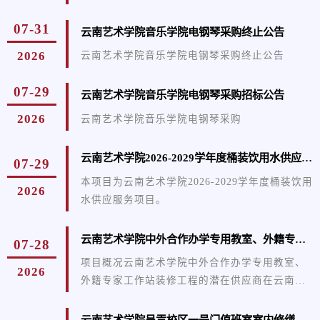
GR26A159QGC0018；二、项目名称：云南艺术
07-31
学院呈贡校区一号门值班室室内修缮；三、成交
云南艺术学院音乐学院电钢琴采购终止公告
信息成交供应商：云南煦通市政工程建设有限公
2026
云南艺术学院音乐学院电钢琴采购终止公告
司；成交供应商地址：云南省昆明市高新区商院
路百大悦尚西城2栋D座25层2501室；预算金额：
07-29
云南艺术学院音乐学院电钢琴采购招标公告
181488.57元；最高限价：181488.57元；成交金
额：179888.88元；施工工期：合同签订后60日历
2026
云南艺术学院音乐学院电钢琴采购
天，具体开工时间以甲方通知为准；项目地点：
云南艺术学院采购人指定地点；...
云南艺术学院2026-2029学年度桶装饮用水供应服务项目竞争性磋商公告
07-29
本项目为云南艺术学院2026-2029学年度桶装饮用
2026
水供应服务项目。
云南艺术学院中外合作办学专用教室、外籍专家工作站装修工程竞争性磋商公告
07-28
项目概况云南艺术学院中外合作办学专用教室、
2026
外籍专家工作站装修工程的潜在供应商在云南冠
睿咨询有限公司(云南省昆明市西山区万达广场南
塔32层3201号)或yngrzx02@126.com邮箱获取采
云南艺术学院呈贡校区一号门值班室室内修缮竞争性磋商公告