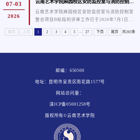
云南艺术学院麻园校区安防监控室与消防控制室整合项目B标段 成交公告
07-03
日历天，具体开工时间以甲方通知为准；项目地
格、数量及技术要求详见附件（《云南艺术学院
点：云南艺术学院采购人指定地点；...
云南艺术学院麻园校区安防监控室与消防控制室
2026
采购项目询价函（货物类专用）》）。（三）预
整合项目B标段的评审工作已于2026年7月1日
算金额（最高限价）：84000.00元。（四）交货
16:00完成，根据询价小组的评审和确认，现对成
及施工时间：1.设备交货：合同签订后5个工作日
...
首页
上页
1
2
3
4
5
27
下页
尾页
共265条
交情况公布如下：供应商名称总价报价（元）云
内交付。2.施工要求：需拆装、焊接、调试的设
南畅达安全技术有限责任公司64800.00公示期为
备，须在合同签订后30个日历日内完成拆装、...
一个工作日，如有异议请于公示期内携带法定代
表人授权委托书加盖公章（原件）及异议函加盖
公章（原件）递交到询价人处；如无异议，公示
邮编：650500
期满后将通知成交人供货。询 价 人：云南艺术学
地址：昆明市呈贡区雨花路1577号
院联 系 人：李老师联系电话：...
网站访问量：
滇ICP备05001258号
版权所有©云南艺术学院