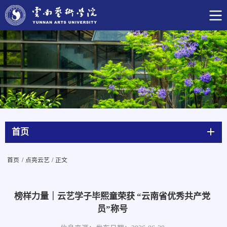
首页
首页
/
点亮云艺
/
正文
榜样力量｜云艺学子毕熙童荣获 “云南省优秀共产党
员”称号