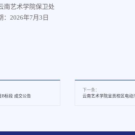
云南艺术学院保卫处
期：
202
6
年
7
月
3
日
下一条：
B标段 成交公告
云南艺术学院呈贡校区电动