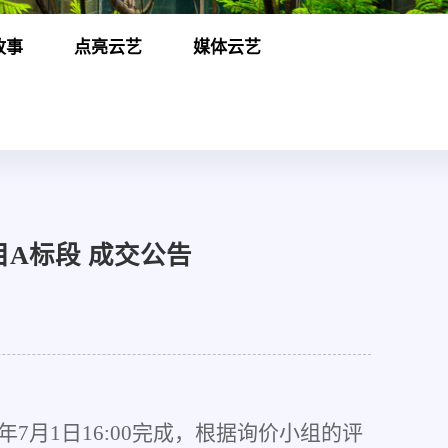
故事
点亮云艺
媒体云艺
A标段 成交公告
年
7
月
1
日
16
:
00
完成，根据询价小组的评